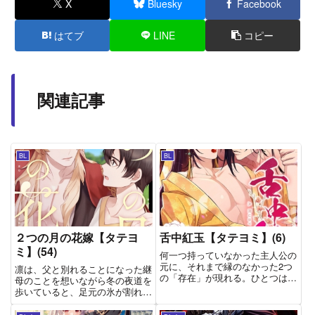
X
Bluesky
Facebook
はてブ
LINE
コピー
関連記事
BL
BL
２つの月の花嫁【タテヨ
舌中紅玉【タテヨミ】(6)
ミ】(54)
何一つ持っていなかった主人公の
元に、それまで縁のなかった2つ
凛は、父と別れることになった継
の「存在」が現れる。ひとつは、
母のことを想いながら冬の夜道を
かつてない温もりを教えてくれた
歩いていると、足元の氷が割れて
直後、それを無残に奪い去ってい
水の中に落ちてしまった。目が覚
った「彼」。もうひとつは、魔教
めると、見知らぬ宮廷にいた。使