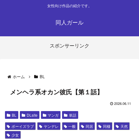
女性向け作品の紹介です。
同人ガール
スポンサーリンク
ホーム
BL
メンヘラ系オカン彼氏【第１話】
2026.06.11
BL
DLsite
マンガ
単話
ボーイズラブ
ヤンデレ
一般
同居
同棲
天然
少女