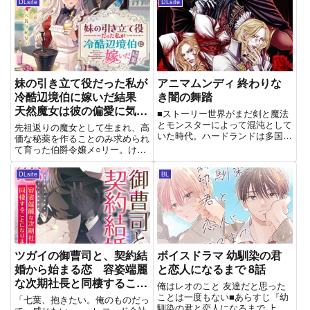
DLsite
DLsite
が野心を込めて創り出した希代の
用人たちから「お妃さま」と呼ば
宝珠「舌中紅玉」。Downlo...
れ困惑する凛。事情を聞くと、ど
うやら異世界に呼ばれてしまっ
た...
妹の引き立て役だった私が
アニマムンディ 終わりな
冷酷辺境伯に嫁いだ結果
き闇の舞踏
天然魔女は彼の偏愛に気づ
■ストーリー世界がまだ剣と魔法
かない【特典SS付】【イ
とモンスターによって混沌として
先祖返りの魔女として生まれ、高
いた時代。ハードランドは多国に
ラスト付】
価な秘薬を作ることのみ求められ
先駆けて魔法や錬金術を捨て、機
て育った伯爵令嬢メ○リー。けれ
械による産業革命を起した。特別
ど出来た薬はちょっぴり便利で、
なスキルや星座の位置に依存する
ちょっぴり副作用のあるビミョー
DLsite
BL
魔法を捨てる事により、大陸一の
なものばかり。それゆえ親に疎ま
軍事国家にまで成長した。代償
れ、妹の引き立て役として冷遇さ
と...
れてきたのだけれど……。そん
な...
ツガイの御曹司と、契約結
ボイスドラマ 幼馴染の君
婚から始まる恋 容姿端麗
と恋人になるまで 8話
な次期社長と同棲すること
俺はレオのこと 友達だと思った
になりまして
ことは一度もない■あらすじ『幼
「七葉、抱きたい。俺のものだっ
馴染の君と恋人になるまで 上