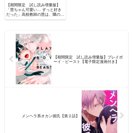
き】
【期間限定 試し読み増量版】
「慧ちゃん可愛い… ずっと好き
だった」高校教師の慧は、隣の家
に住む斗真と家族のように過ごし
てきた。ところが最近、なぜか斗
真の態度がそっけない。内心寂し
く思っていたある日、慧の恋愛対
象が男性であることが彼にバレて
し...
【期間限定 試し読み増量版】プレイボ
ーイ・ビースト【電子限定漫画付き】
メンヘラ系オカン彼氏【第２話】