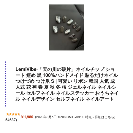
LemiVibe·「天の川の破片」ネイルチップ ショ
ート 短め 黒 100%ハンドメイド 貼るだけネイル
つけづめ つけ爪 S | 可愛い リボン 韓国 人気 成
人式 花 袴 春 夏 秋 冬 桜 ジェルネイル ネイルシ
ール セルフネイル ネイルステッカー おうちネイ
ル ネイルデザイン セルフネイル ネイルアート
￥1,980
(2026年8月5日 16:08 GMT +09:00 時点 -
詳細はこちら
)
(
54687
)