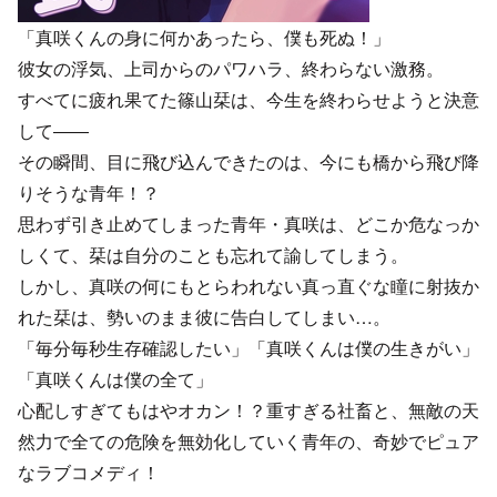
「真咲くんの身に何かあったら、僕も死ぬ！」
彼女の浮気、上司からのパワハラ、終わらない激務。
すべてに疲れ果てた篠山栞は、今生を終わらせようと決意
して――
その瞬間、目に飛び込んできたのは、今にも橋から飛び降
りそうな青年！？
思わず引き止めてしまった青年・真咲は、どこか危なっか
しくて、栞は自分のことも忘れて諭してしまう。
しかし、真咲の何にもとらわれない真っ直ぐな瞳に射抜か
れた栞は、勢いのまま彼に告白してしまい…。
「毎分毎秒生存確認したい」「真咲くんは僕の生きがい」
「真咲くんは僕の全て」
心配しすぎてもはやオカン！？重すぎる社畜と、無敵の天
然力で全ての危険を無効化していく青年の、奇妙でピュア
なラブコメディ！