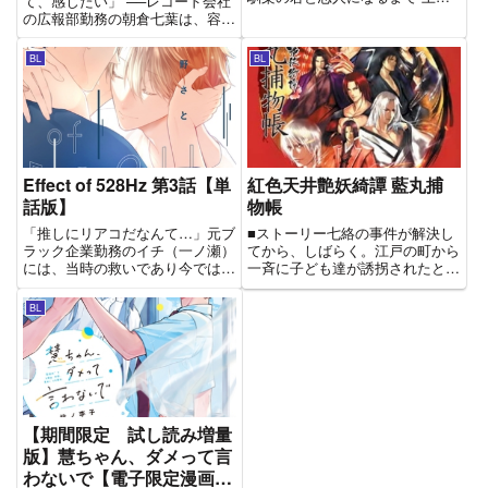
て、感じたい」 ──レコード会社
巻』わがままで子どもっぽいレオ
の広報部勤務の朝倉七葉は、容姿
と、クールで大人びた隼人。２人
端麗＆しごデキ上司の“オシャレ
はずっと一緒に過ごしてきた幼馴
メガネ”こと鷹司瑛人から契約結
BL
BL
染で、レオはいつも隼人の「一
婚を持ちかけられる。親会社の社
番」でいたいと思っていた。隼人
長の三男＝御曹司でもある瑛人が
への...
言うには、七葉と彼は“ツガイ...
Effect of 528Hz 第3話【単
紅色天井艶妖綺譚 藍丸捕
話版】
物帳
「推しにリアコだなんて…」元ブ
■ストーリー七絡の事件が解決し
ラック企業勤務のイチ（一ノ瀬）
てから、しばらく。江戸の町から
には、当時の救いであり今では聴
一斉に子ども達が誘拐されたと大
かないと眠れないほどに推してい
騒動になる。人外の仕業との見方
る動画配信者"ドア"がいて、いつ
が強まる中藍丸は江戸の羽織とし
BL
しかその声に劣情を抱くようにな
て事件解決に乗り出す。――信頼
っていた。そんなおり、現職の喫
できるもう一人と共に。本作では
茶店の常連客・トノ（戸野村）...
前作の攻略キャラクター「雷
王・...
【期間限定 試し読み増量
版】慧ちゃん、ダメって言
わないで【電子限定漫画付